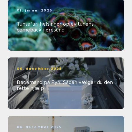
01. januar 2026
Tunsafari helsingør oplev tunens
comeback i øresund
06. december 2025
Bedemand på Fyn: Sådan vælger du den
rette hjælp
04. december 2025