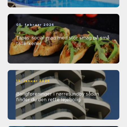
05. februar 2026
Tapas: social mad med stor smag på små
tallerkener
15. januar 2026
Boligforeninger i nørresundby sådan
finder du den rette lejebolig