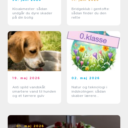
Kloakmester: sådan
Bridgeklub i gentofte:
undgår du dyre skader
sådan finder du den
på din bolig
rette
19. maj 2026
02. maj 2026
Anti spild vandskål:
Natur og teknologi i
smartere vand til hunden
indskolingen: sådan
og et tørrere gulv
skaber lærere
nysgerrige elever
01. maj 2026