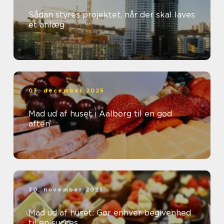
Sådan styres projektet, når der skal laves
et anlæg
03. december 2025
Mad ud af huset i Aalborg til en god
aften
30. november 2025
Mad ud af huset: Gør enhver begivenhed
til en succes