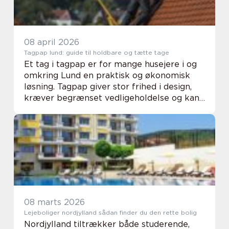
08 april 2026
Tagpap lund: guide til holdbare og tætte tage
Et tag i tagpap er for mange husejere i og
omkring Lund en praktisk og økonomisk
løsning. Tagpap giver stor frihed i design,
kræver begrænset vedligeholdelse og kan
lægges på både nye og gamle huse. Når
arbejdet udføres korrekt, får du et tæt,
fleksi...
08 marts 2026
Lejeboliger nordjylland sådan finder du den rette bolig
Nordjylland tiltrækker både studerende,