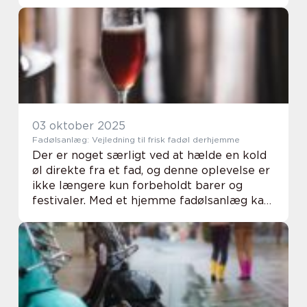
konflikter, hvis de ikke adresseres i tide.
Dette er, hvor parterapi Frederiksberg...
03 oktober 2025
Fadølsanlæg: Vejledning til frisk fadøl derhjemme
Der er noget særligt ved at hælde en kold
øl direkte fra et fad, og denne oplevelse er
ikke længere kun forbeholdt barer og
festivaler. Med et hjemme fadølsanlæg kan
du nyde fornemmelsen og smagen af frisk
fad&os...