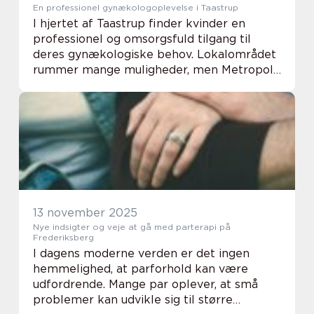
En professionel gynækologoplevelse i Taastrup
I hjertet af Taastrup finder kvinder en
professionel og omsorgsfuld tilgang til
deres gynækologiske behov. Lokalområdet
rummer mange muligheder, men Metropol
Gyn Clinic skiller sig ud med deres
patientcentrerede service og ekspertise.
Den...
13 november 2025
Nye indsigter og veje at gå med parterapi på
Frederiksberg
I dagens moderne verden er det ingen
hemmelighed, at parforhold kan være
udfordrende. Mange par oplever, at små
problemer kan udvikle sig til større