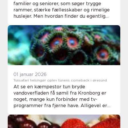
familier og seniorer, som søger trygge
rammer, stærke fællesskaber og rimelige
huslejer. Men hvordan finder du egentlig
den rigtige lejebolig i et område, hvor
afstanden mellem by og natur ofte kun er
få minutt...
01 januar 2026
Tunsafari helsingør oplev tunens comeback i øresund
At se en kæmpestor tun bryde
vandoverfladen få sømil fra Kronborg er
noget, mange kun forbinder med tv-
programmer fra fjerne have. Alligevel er
det netop, hvad flere hundrede danskere
oplever hver sensommer. Tunsafari
Helsingør er blevet en unik måde...