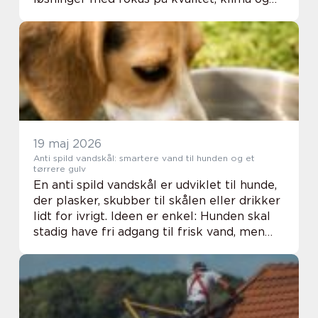
langtidsholdbare materialer. Mange
bygherrer efterspørg...
19 maj 2026
Anti spild vandskål: smartere vand til hunden og et
tørrere gulv
En anti spild vandskål er udviklet til hunde,
der plasker, skubber til skålen eller drikker
lidt for ivrigt. Ideen er enkel: Hunden skal
stadig have fri adgang til frisk vand, men
uden at halve køkkenet eller bilen bliver
våd...