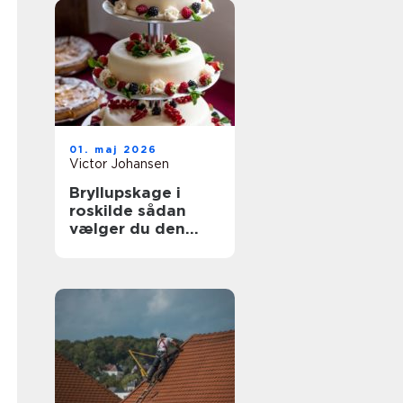
01. maj 2026
Victor Johansen
Bryllupskage i
roskilde sådan
vælger du den
rigtige til jeres
store dag