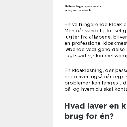
En velfungerende kloak e
Men når vandet pludselig s
lugter fra afløbene, blive
en professionel kloakmest
løbende vedligeholdelse 
fugtskader, skimmelsvamp
En kloakløsning, der passe
ro i maven også når regne
problemer kan fanges tid
på, og hvem du skal konta
Hvad laver en 
brug for én?