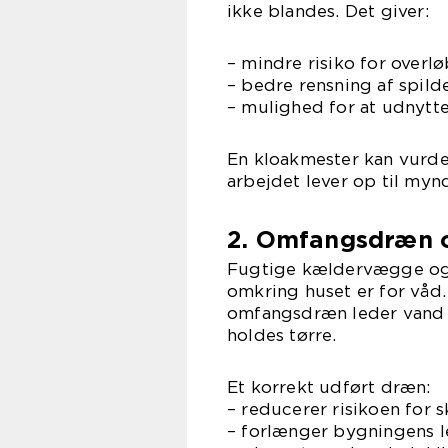
ikke blandes. Det giver:
– mindre risiko for over
– bedre rensning af spil
– mulighed for at udnytte 
En kloakmester kan vurder
arbejdet lever op til myn
2. Omfangsdræn 
Fugtige kældervægge og 
omkring huset er for våd
omfangsdræn leder vand 
holdes tørre.
Et korrekt udført dræn:
– reducerer risikoen for
– forlænger bygningens l