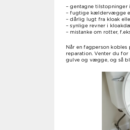
– gentagne tilstopninger i 
– fugtige kældervægge el
– dårlig lugt fra kloak elle
– synlige revner i kloakd
– mistanke om rotter, f.ek
Når en fagperson kobles p
reparation. Venter du for
gulve og vægge, og så bli