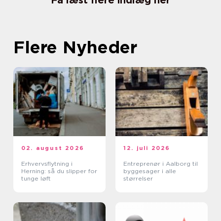
Få læst flere indlæg her
Flere Nyheder
02. august 2026
12. juli 2026
Erhvervsflytning i
Entreprenør i Aalborg til
Herning: så du slipper for
byggesager i alle
tunge løft
størrelser