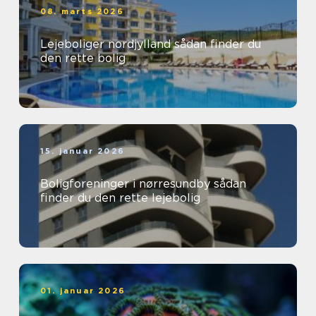
08. marts 2026
Lejeboliger nordjylland sådan finder du
den rette bolig
15. januar 2026
Boligforeninger i nørresundby sådan
finder du den rette lejebolig
01. januar 2026