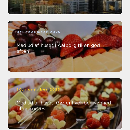
03. december 2025
Mad ud af huset i Aalborg til en god
aften
30. november 2025
Mad ud af huset: Gør enhver begivenhed
til en succes