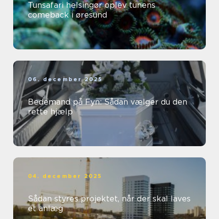
Tunsafari helsingør oplev tunens
comeback i øresund
06. december 2025
Bedemand på Fyn: Sådan vælger du den
rette hjælp
04. december 2025
Sådan styres projektet, når der skal laves
et anlæg