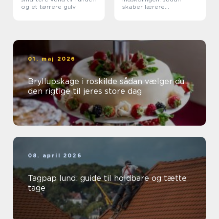
og et tørrere gulv
skaber lærere
nysgerrige elever
01. maj 2026
Bryllupskage i roskilde sådan vælger du
den rigtige til jeres store dag
08. april 2026
Tagpap lund: guide til holdbare og tætte
tage