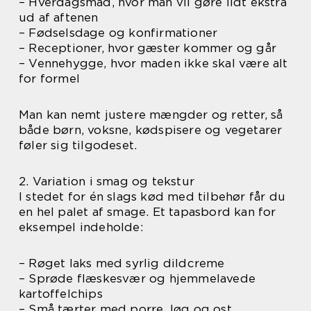
– Hverdagsmad, hvor man vil gøre lidt ekstra
ud af aftenen
– Fødselsdage og konfirmationer
– Receptioner, hvor gæster kommer og går
– Vennehygge, hvor maden ikke skal være alt
for formel
Man kan nemt justere mængder og retter, så
både børn, voksne, kødspisere og vegetarer
føler sig tilgodeset.
2. Variation i smag og tekstur
I stedet for én slags kød med tilbehør får du
en hel palet af smage. Et tapasbord kan for
eksempel indeholde:
– Røget laks med syrlig dildcreme
– Sprøde flæskesvær og hjemmelavede
kartoffelchips
– Små tærter med porre, løg og ost