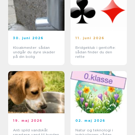
30. juni 2026
11. juni 2026
Kloakmester: sådan
Bridgeklub i gentofte:
undgår du dyre skader
sådan finder du den
på din bolig
rette
19. maj 2026
02. maj 2026
Anti spild vandskål:
Natur og teknologi i
smartere vand til hunden
indskolingen: sådan