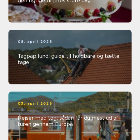
den rigtige til jeres store dag
08. april 2026
Tagpap lund: guide til holdbare og tætte
tage
03. april 2026
Rejser med tog: sådan får du mest ud af
turen gennem Europa