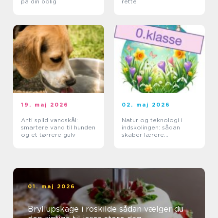
på din bolig
rette
19. maj 2026
02. maj 2026
Anti spild vandskål:
Natur og teknologi i
smartere vand til hunden
indskolingen: sådan
og et tørrere gulv
skaber lærere
nysgerrige elever
01. maj 2026
Bryllupskage i roskilde sådan vælger du