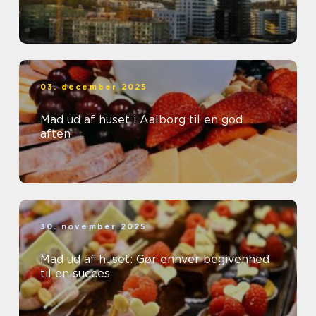
03. december 2025
Mad ud af huset i Aalborg til en god
aften
30. november 2025
Mad ud af huset: Gør enhver begivenhed
til en succes