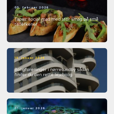
05. februar 2026
Tapas: social mad med stor smag på små
tallerkener
15. januar 2026
Boligforeninger i nørresundby sådan
finder du den rette lejebolig
01. januar 2026