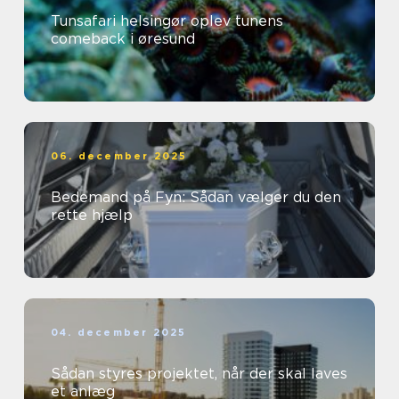
Tunsafari helsingør oplev tunens
comeback i øresund
06. december 2025
Bedemand på Fyn: Sådan vælger du den
rette hjælp
04. december 2025
Sådan styres projektet, når der skal laves
et anlæg