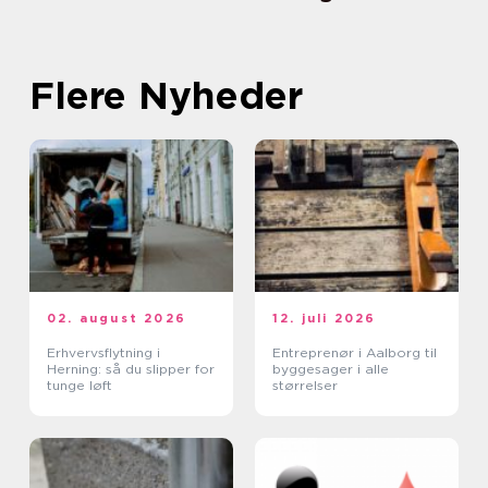
Flere Nyheder
02. august 2026
12. juli 2026
Erhvervsflytning i
Entreprenør i Aalborg til
Herning: så du slipper for
byggesager i alle
tunge løft
størrelser