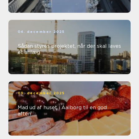
04. december 2025
Sådan styres projektet, når der skal laves
et anlæg
03. december 2025
Mad ud af huset i Aalborg til en god
aften