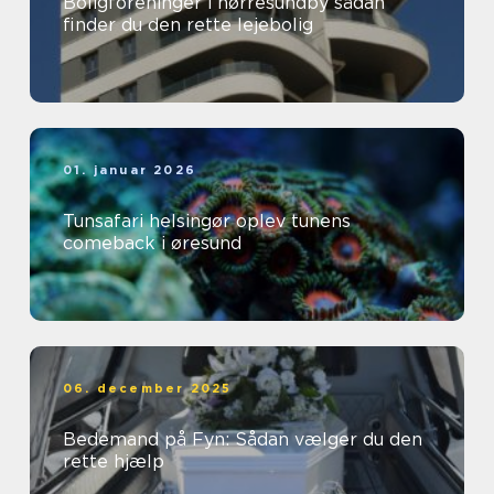
Boligforeninger i nørresundby sådan
finder du den rette lejebolig
01. januar 2026
Tunsafari helsingør oplev tunens
comeback i øresund
06. december 2025
Bedemand på Fyn: Sådan vælger du den
rette hjælp