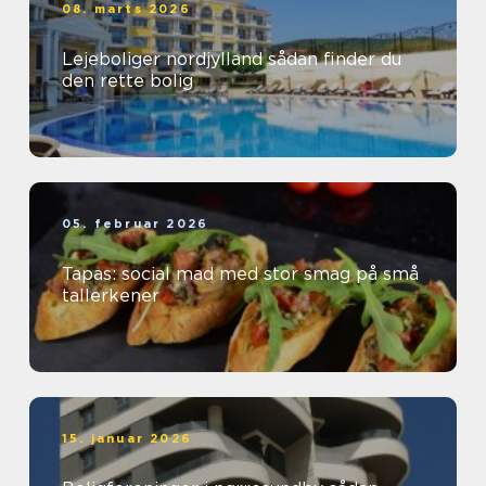
08. marts 2026
Lejeboliger nordjylland sådan finder du
den rette bolig
05. februar 2026
Tapas: social mad med stor smag på små
tallerkener
15. januar 2026