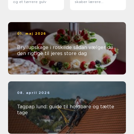
og et tørrere gulv
skaber lærere
nysgerrige elever
01. maj 2026
Bryllupskage i roskilde sådan vælger du
den rigtige til jeres store dag
08. april 2026
Tagpap lund: guide til holdbare og tætte
tage