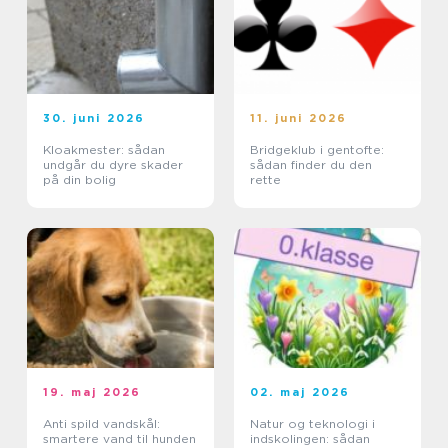
30. juni 2026
11. juni 2026
Kloakmester: sådan
Bridgeklub i gentofte:
undgår du dyre skader
sådan finder du den
på din bolig
rette
19. maj 2026
02. maj 2026
Anti spild vandskål:
Natur og teknologi i
smartere vand til hunden
indskolingen: sådan