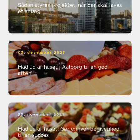
Sådan styres projektet, når der skal laves
et anlæg
03. december 2025
Mad ud af huset i Aalborg til en god
aften
30. november 2025
Mad ud af huset: Gør enhver begivenhed
til en succes