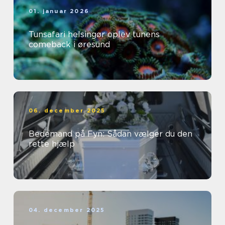
01. januar 2026
Tunsafari helsingør oplev tunens
comeback i øresund
06. december 2025
Bedemand på Fyn: Sådan vælger du den
rette hjælp
04. december 2025