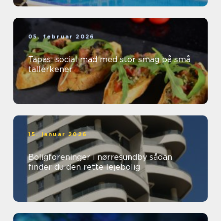
05. februar 2026
Tapas: social mad med stor smag på små
tallerkener
15. januar 2026
Boligforeninger i nørresundby sådan
finder du den rette lejebolig