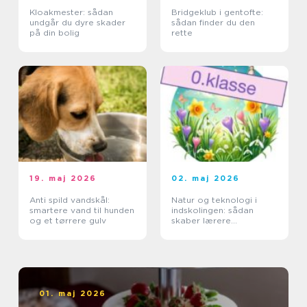
Kloakmester: sådan
Bridgeklub i gentofte:
undgår du dyre skader
sådan finder du den
på din bolig
rette
19. maj 2026
02. maj 2026
Anti spild vandskål:
Natur og teknologi i
smartere vand til hunden
indskolingen: sådan
og et tørrere gulv
skaber lærere
nysgerrige elever
01. maj 2026