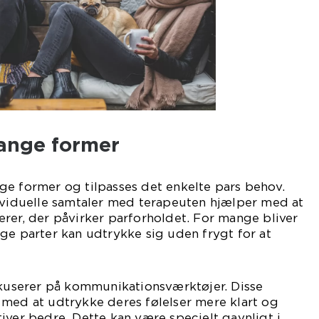
ange former
ge former og tilpasses det enkelte pars behov.
dividuelle samtaler med terapeuten hjælper med at
rer, der påvirker parforholdet. For mange bliver
ge parter kan udtrykke sig uden frygt for at
okuserer på kommunikationsværktøjer. Disse
 med at udtrykke deres følelser mere klart og
iver bedre. Dette kan være specielt gavnligt i