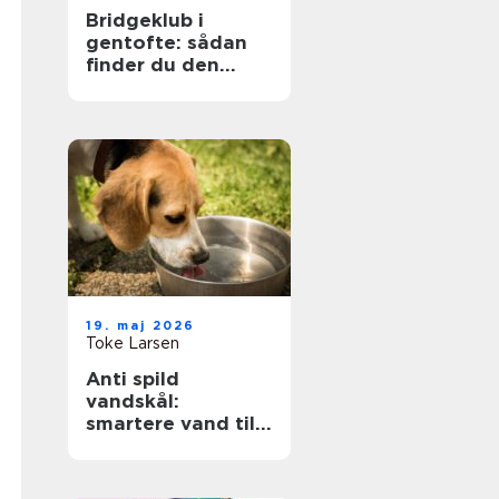
Bridgeklub i
gentofte: sådan
finder du den
rette
19. maj 2026
Toke Larsen
Anti spild
vandskål:
smartere vand til
hunden og et
tørrere gulv