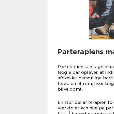
Parterapiens m
Parterapien kan tage man
Nogle par oplever, at in
afdække personlige barrie
terapien et rum, hvor beg
blive dømt.
En stor del af terapien f
værktøjer kan hjælpe par
forstå hinandens perspekt