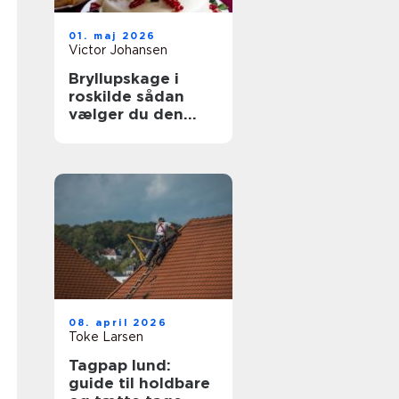
01. maj 2026
Victor Johansen
Bryllupskage i
roskilde sådan
vælger du den
rigtige til jeres
store dag
08. april 2026
Toke Larsen
Tagpap lund:
guide til holdbare