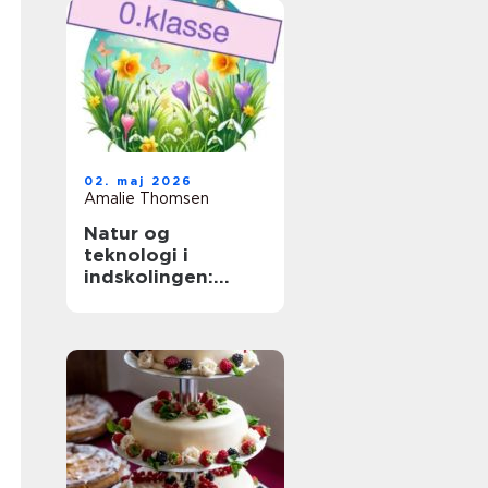
02. maj 2026
Amalie Thomsen
Natur og
teknologi i
indskolingen:
sådan skaber
lærere nysgerrige
elever