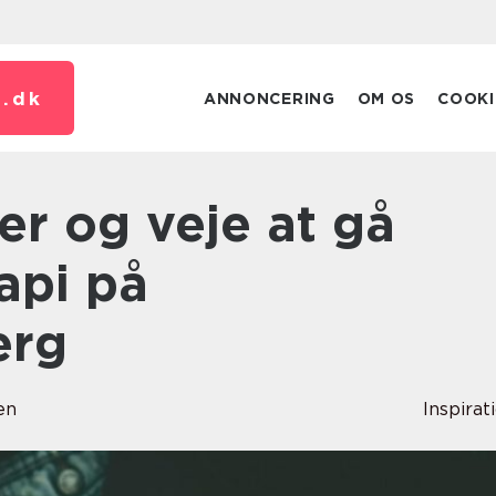
.
dk
ANNONCERING
OM OS
COOKI
api på
erg
en
Inspirat