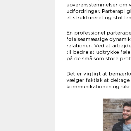
uoverensstemmelser om væ
udfordringer. Parterapi g
et struktureret og støtten
En professionel parterap
følelsesmæssige dynamikk
relationen. Ved at arbej
til bedre at udtrykke føle
på de små som store prob
Det er vigtigt at bemærke,
vælger faktisk at deltage
kommunikationen og sikre,