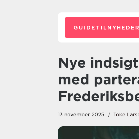
GUIDETILNYHEDER
Nye indsigter og veje at gå
med parter
Frederiksb
13 november 2025
Toke Lars