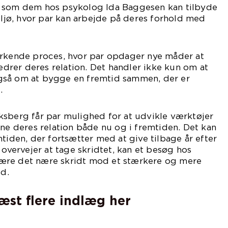
r som dem hos psykolog Ida Baggesen kan tilbyde
miljø, hvor par kan arbejde på deres forhold med
yrkende proces, hvor par opdager nye måder at
rer deres relation. Det handler ikke kun om at
gså om at bygge en fremtid sammen, der er
.
ksberg får par mulighed for at udvikle værktøjer
vne deres relation både nu og i fremtiden. Det kan
mtiden, der fortsætter med at give tilbage år efter
 overvejer at tage skridtet, kan et besøg hos
ære det nære skridt mod et stærkere og mere
ld.
læst flere indlæg her