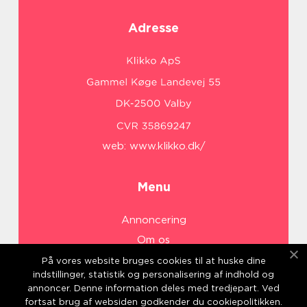
Adresse
web:
www.klikko.dk/
Menu
Annoncering
Om os
Cookies
På vores website bruges cookies til at huske dine
indstillinger, statistik og personalisering af indhold og
Kontakt os
annoncer. Denne information deles med tredjepart. Ved
Sitemap
fortsat brug af websiden godkender du cookiepolitikken.