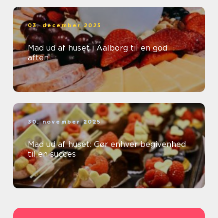
03. december 2025
Mad ud af huset i Aalborg til en god
aften
30. november 2025
Mad ud af huset: Gør enhver begivenhed
til en succes