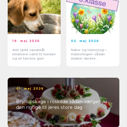
19. maj 2026
02. maj 2026
Anti spild vandskål:
Natur og teknologi i
smartere vand til hunden
indskolingen: sådan
og et tørrere gulv
skaber lærere
nysgerrige elever
01. maj 2026
Bryllupskage i roskilde sådan vælger du
den rigtige til jeres store dag