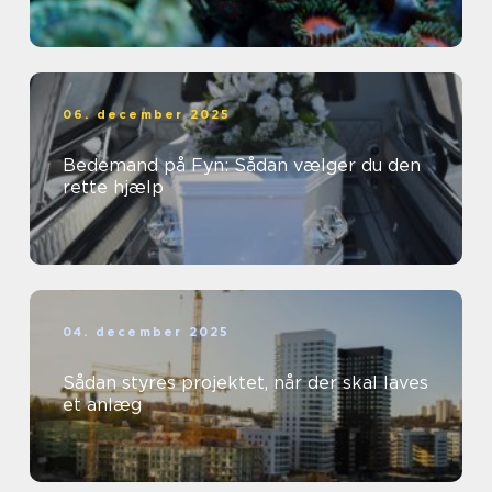
06. december 2025
Bedemand på Fyn: Sådan vælger du den
rette hjælp
04. december 2025
Sådan styres projektet, når der skal laves
et anlæg