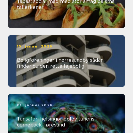
Tapas: social mad med stor smag på små
tallerkener
15. januar 2026
Boligforeninger i nørresundby sådan
finder du den rette lejebolig
01. januar 2026
Tunsafari helsingør oplev tunens
comeback i øresund