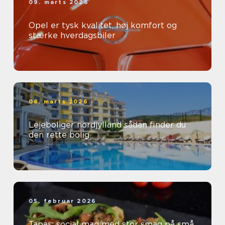
09. marts 2026
Opel er tysk kvalitet, høj komfort og
stærke hverdagsbiler
08. marts 2026
Lejeboliger nordjylland sådan finder du
den rette bolig
05. februar 2026
Tapas: social mad med stor smag på små