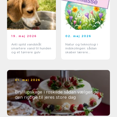
19. maj 2026
02. maj 2026
Anti spild vandskål:
Natur og teknologi i
smartere vand til hunden
indskolingen: sådan
og et tørrere gulv
skaber lærere
nysgerrige elever
01. maj 2026
Bryllupskage i roskilde sådan vælger du
den rigtige til jeres store dag