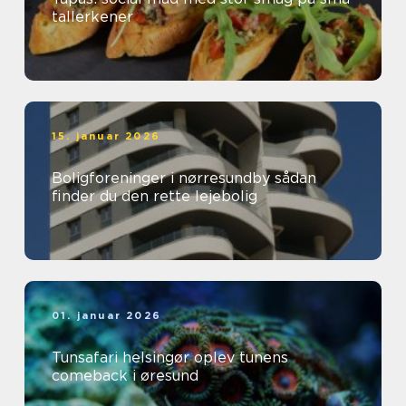
tallerkener
15. januar 2026
Boligforeninger i nørresundby sådan
finder du den rette lejebolig
01. januar 2026
Tunsafari helsingør oplev tunens
comeback i øresund