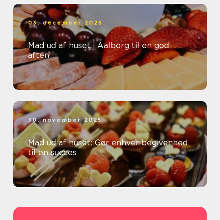
03. december 2025
Mad ud af huset i Aalborg til en god
aften
30. november 2025
Mad ud af huset: Gør enhver begivenhed
til en succes