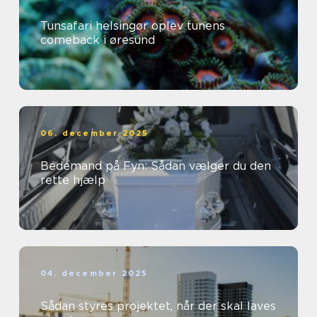
Tunsafari helsingør oplev tunens
comeback i øresund
06. december 2025
Bedemand på Fyn: Sådan vælger du den
rette hjælp
04. december 2025
Sådan styres projektet, når der skal laves