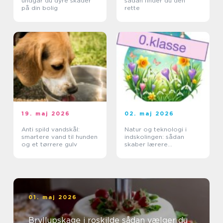
undgår du dyre skader
sådan finder du den
på din bolig
rette
19. maj 2026
02. maj 2026
Anti spild vandskål:
Natur og teknologi i
smartere vand til hunden
indskolingen: sådan
og et tørrere gulv
skaber lærere
nysgerrige elever
01. maj 2026
Bryllupskage i roskilde sådan vælger du