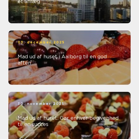
et anlæg
03. december 2025
Mad ud af huset i Aalborg til en god
aften
30. november 2025
Mad ud af huset: Gør enhver begivenhed
til en succes