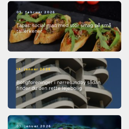
05. februar 2026
Tapas: social mad med stor smag på små
tallerkener
15. januar 2026
Boligforeninger i nørresundby sådan
finder du den rette lejebolig
01. januar 2026