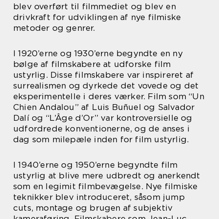
blev overført til filmmediet og blev en
drivkraft for udviklingen af nye filmiske
metoder og genrer.
I 1920’erne og 1930’erne begyndte en ny
bølge af filmskabere at udforske film
ustyrlig. Disse filmskabere var inspireret af
surrealismen og dyrkede det vovede og det
eksperimentelle i deres værker. Film som “Un
Chien Andalou” af Luis Buñuel og Salvador
Dalí og “L’Âge d’Or” var kontroversielle og
udfordrede konventionerne, og de anses i
dag som milepæle inden for film ustyrlig.
I 1940’erne og 1950’erne begyndte film
ustyrlig at blive mere udbredt og anerkendt
som en legimit filmbevægelse. Nye filmiske
teknikker blev introduceret, såsom jump
cuts, montage og brugen af subjektiv
kameraføring. Filmskabere som Jean-Luc