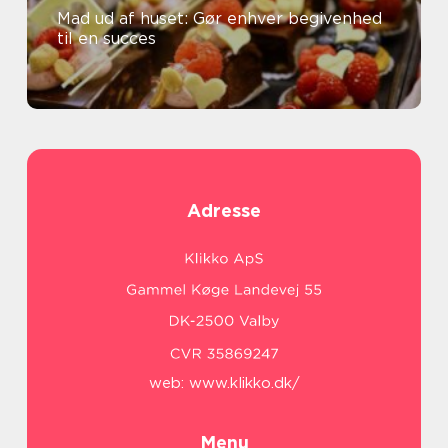
Mad ud af huset: Gør enhver begivenhed
til en succes
Adresse
web:
www.klikko.dk/
Menu