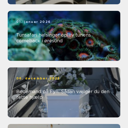
01. januar 2026
Tunsafari helsingør oplev tunens
comeback i øresund
06. december 2025
Bedemand på Fyn: Sådan vælger du den
rette hjælp