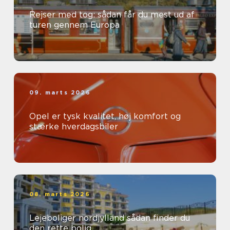
Rejser med tog: sådan får du mest ud af
turen gennem Europa
09. marts 2026
Opel er tysk kvalitet, høj komfort og
stærke hverdagsbiler
08. marts 2026
Lejeboliger nordjylland sådan finder du
den rette bolig