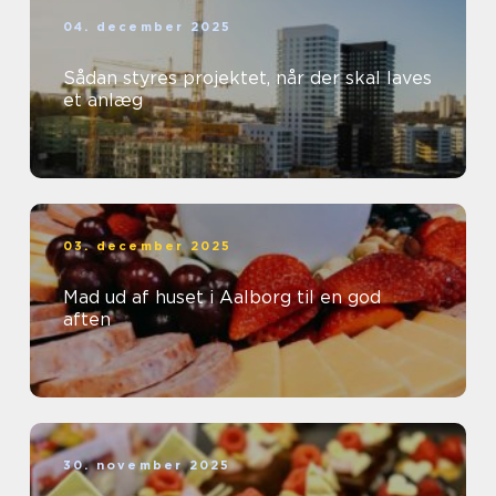
04. december 2025
Sådan styres projektet, når der skal laves
et anlæg
03. december 2025
Mad ud af huset i Aalborg til en god
aften
30. november 2025