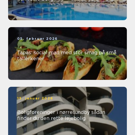
05. februar 2026
Tapas: social mad med stor smag på små
tallerkener
15. januar 2026
Boligforeninger i nørresundby sådan
finder du den rette lejebolig