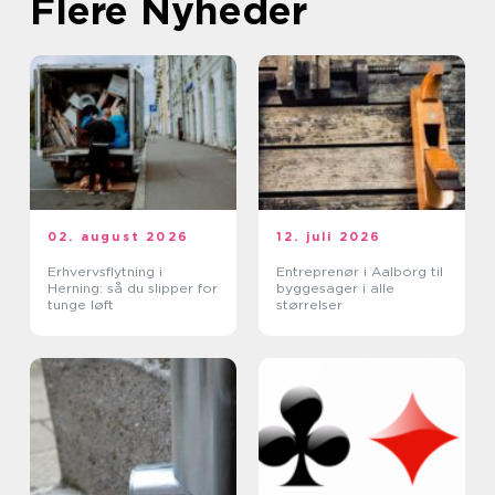
Flere Nyheder
02. august 2026
12. juli 2026
Erhvervsflytning i
Entreprenør i Aalborg til
Herning: så du slipper for
byggesager i alle
tunge løft
størrelser