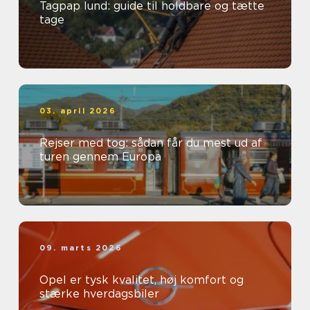
Tagpap lund: guide til holdbare og tætte
tage
03. april 2026
Rejser med tog: sådan får du mest ud af
turen gennem Europa
09. marts 2026
Opel er tysk kvalitet, høj komfort og
stærke hverdagsbiler