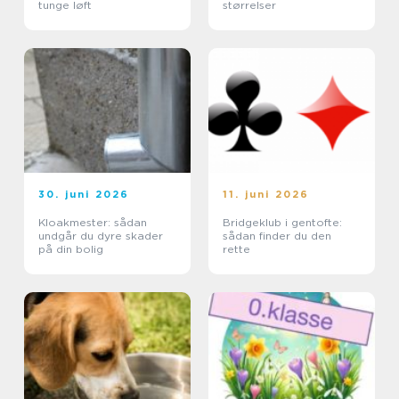
tunge løft
størrelser
30. juni 2026
11. juni 2026
Kloakmester: sådan
Bridgeklub i gentofte:
undgår du dyre skader
sådan finder du den
på din bolig
rette