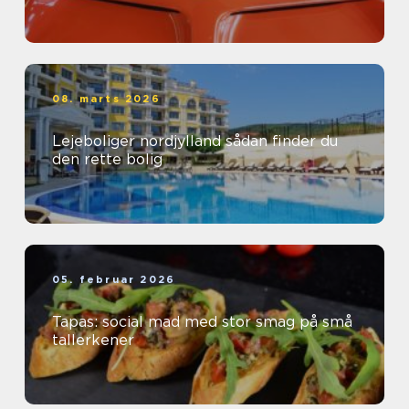
08. marts 2026
Lejeboliger nordjylland sådan finder du
den rette bolig
05. februar 2026
Tapas: social mad med stor smag på små
tallerkener