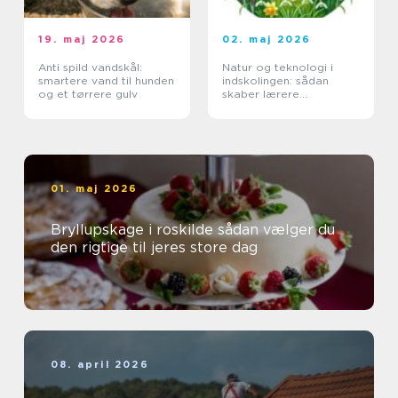
19. maj 2026
02. maj 2026
Anti spild vandskål:
Natur og teknologi i
smartere vand til hunden
indskolingen: sådan
og et tørrere gulv
skaber lærere
nysgerrige elever
01. maj 2026
Bryllupskage i roskilde sådan vælger du
den rigtige til jeres store dag
08. april 2026