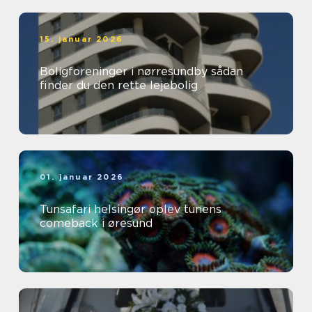
15. januar 2026
Boligforeninger i nørresundby sådan
finder du den rette lejebolig
01. januar 2026
Tunsafari helsingør oplev tunens
comeback i øresund