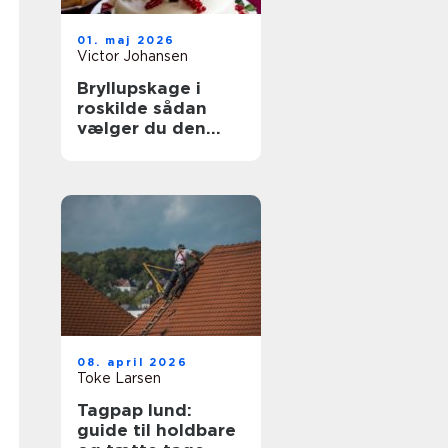
01. maj 2026
Victor Johansen
Bryllupskage i
roskilde sådan
vælger du den
rigtige til jeres
store dag
08. april 2026
Toke Larsen
Tagpap lund:
guide til holdbare