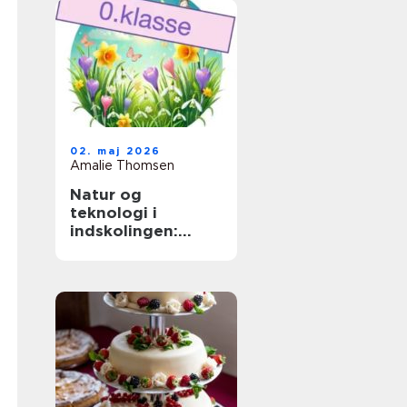
02. maj 2026
Amalie Thomsen
Natur og
teknologi i
indskolingen:
sådan skaber
lærere nysgerrige
elever