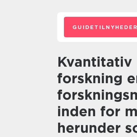
GUIDETILNYHEDER
Kvantitativ og kvalitativ
forskning e
forsknings
inden for 
herunder so