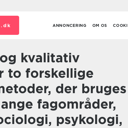
.
dk
ANNONCERING
OM OS
COOKI
r to forskellige
metoder, der bruges
mange fagområder,
ciologi, psykologi,