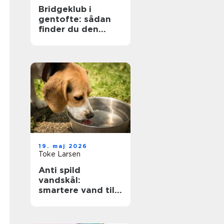
Bridgeklub i
gentofte: sådan
finder du den
rette
19. maj 2026
Toke Larsen
Anti spild
vandskål:
smartere vand til
hunden og et
tørrere gulv