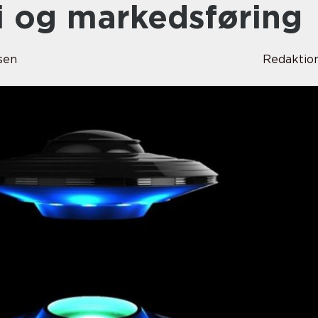
i og markedsføring
sen
Redaktio