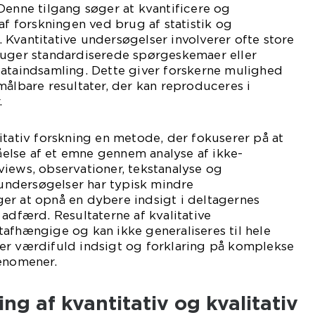
Denne tilgang søger at kvantificere og
af forskningen ved brug af statistik og
Kvantitative undersøgelser involverer ofte store
ruger standardiserede spørgeskemaer eller
dataindsamling. Dette giver forskerne mulighed
målbare resultater, der kan reproduceres i
.
itativ forskning en metode, der fokuserer på at
lse af et emne gennem analyse af ikke-
iews, observationer, tekstanalyse og
e undersøgelser har typisk mindre
er at opnå en dybere indsigt i deltagernes
 adfærd. Resultaterne af kvalitative
afhængige og kan ikke generaliseres til hele
er værdifuld indsigt og forklaring på komplekse
fænomener.
ing af kvantitativ og kvalitativ