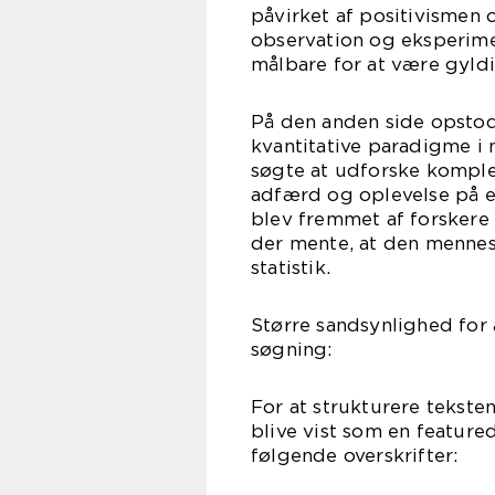
påvirket af positivismen
observation og eksperime
målbare for at være gyld
På den anden side opstod 
kvantitative paradigme i 
søgte at udforske kompl
adfærd og oplevelse på e
blev fremmet af forskere 
der mente, at den mennesk
statistik.
Større sandsynlighed for 
søgning:
For at strukturere tekste
blive vist som en feature
følgende overskrifter: