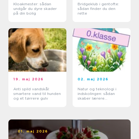
Kloakmester: sådan
Bridgeklub i gentofte:
undgår du dyre skader
sådan finder du den
på din bolig
rette
19. maj 2026
02. maj 2026
Anti spild vandskål:
Natur og teknologi i
smartere vand til hunden
indskolingen: sådan
og et tørrere gulv
skaber lærere
nysgerrige elever
01. maj 2026