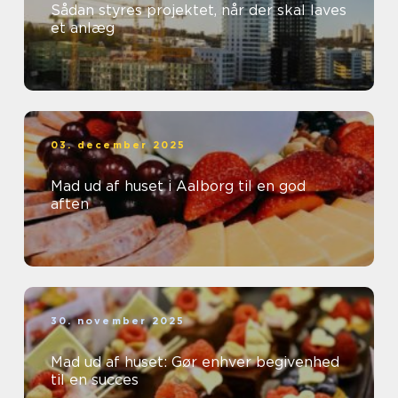
Sådan styres projektet, når der skal laves
et anlæg
03. december 2025
Mad ud af huset i Aalborg til en god
aften
30. november 2025
Mad ud af huset: Gør enhver begivenhed
til en succes