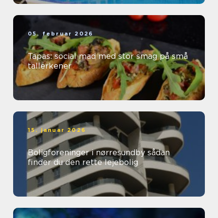
05. februar 2026
Tapas: social mad med stor smag på små
tallerkener
15. januar 2026
Boligforeninger i nørresundby sådan
finder du den rette lejebolig