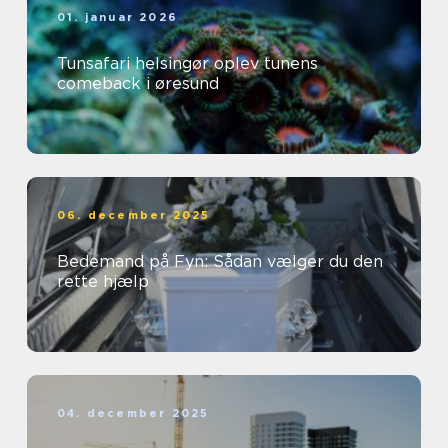
01. januar 2026
Tunsafari helsingør oplev tunens
comeback i øresund
06. december 2025
Bedemand på Fyn: Sådan vælger du den
rette hjælp
04. december 2025