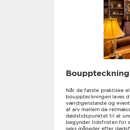
Bouppteckning 
Når de første praktiske e
bouppteckningen laves der
værdigenstande og eventu
af arv mellem de retmæssi
dødstidspunktet til at un
begynder tidsfristen for 
seks måneder efter dødsf