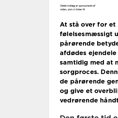
At stå over for 
følelsesmæssigt 
pårørende betyder
afdødes ejendele 
samtidig med at 
sorgproces. Denne
de pårørende ge
og give et overbl
vedrørende håndt
Den første tid 