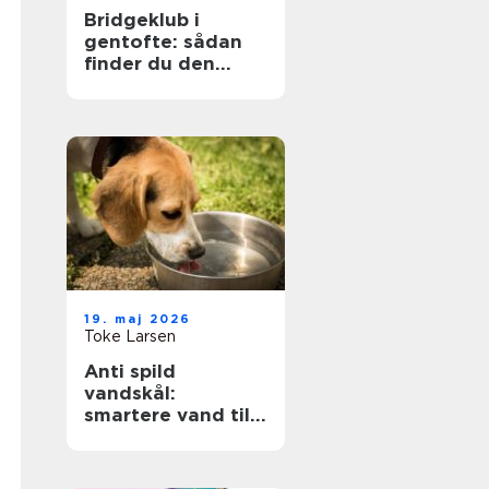
Bridgeklub i
gentofte: sådan
finder du den
rette
19. maj 2026
Toke Larsen
Anti spild
vandskål:
smartere vand til
hunden og et
tørrere gulv