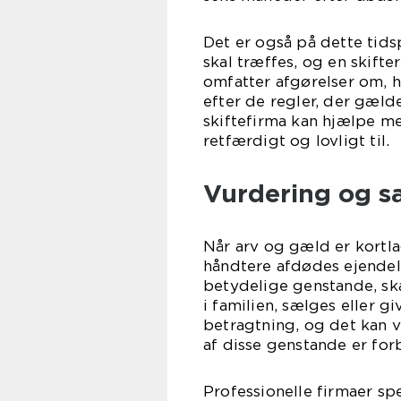
Det er også på dette tid
skal træffes, og en skift
omfatter afgørelser om, h
efter de regler, der gælde
skiftefirma kan hjælpe me
retfærdigt og lovligt til.
Vurdering og sa
Når arv og gæld er kortl
håndtere afdødes ejendele
betydelige genstande, ska
i familien, sælges eller g
betragtning, og det kan 
af disse genstande er fo
Professionelle firmaer sp