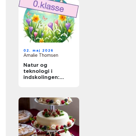
02. maj 2026
Amalie Thomsen
Natur og
teknologi i
indskolingen:
sådan skaber
lærere nysgerrige
elever