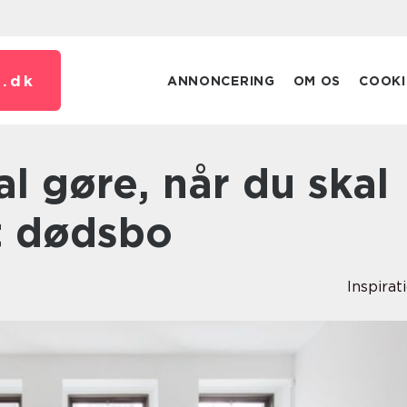
.
dk
ANNONCERING
OM OS
COOKI
t dødsbo
Inspirat