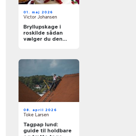
01. maj 2026
Victor Johansen
Bryllupskage i
roskilde sådan
vælger du den
rigtige til jeres
store dag
08. april 2026
Toke Larsen
Tagpap lund:
guide til holdbare