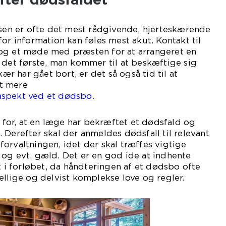
ssen er ofte det mest rådgivende, hjerteskærende
or information kan føles mest akut. Kontakt til
og et møde med præsten for at arrangeret en
 det første, man kommer til at beskæftige sig
kær har gået bort, er det så også tid til at
t mere
aspekt ved et dødsbo.
e for, at en læge har bekræftet et dødsfald og
 Derefter skal der anmeldes dødsfall til relevant
orvaltningen, idet der skal træffes vigtige
og evt. gæld. Det er en god ide at indhente
t i forløbet, da håndteringen af et dødsbo ofte
ellige og delvist komplekse love og regler.