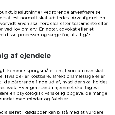
spunkt, beslutninger vedrørende arveafgørelse
eretsattest normalt skal udstedes. Arveafgørelsen
vorvidt arven skal fordeles efter testamente eller
r ved lov om arv. En notar, advokat eller et
d disse processer og sørge for, at alt går
lg af ejendele
agt, kommer spørgsmålet om, hvordan man skal
. Hvis der er kostbare, affektionsmæssige eller
l de pårørende finde ud af, hvad der skal holdes
ives væk. Hver genstand i hjemmet skal tages i
være en psykologisk vanskelig opgave, da mange
rbundet med minder og følelser.
ecialiseret i dødsboer kan bistå med at vurdere