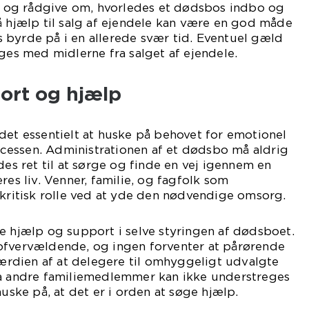
og rådgive om, hvorledes et dødsbos indbo og
å hjælp til salg af ejendele kan være en god måde
 byrde på i en allerede svær tid. Eventuel gæld
ages med midlerne fra salget af ejendele.
ort og hjælp
det essentielt at huske på behovet for emotionel
essen. Administrationen af et dødsbo må aldrig
des ret til at sørge og finde en vej igennem en
res liv. Venner, familie, og fagfolk som
 kritisk rolle ved at yde den nødvendige omsorg.
e hjælp og support i selve styringen af dødsboet.
ofvervældende, og ingen forventer at pårørende
 Værdien af at delegere til omhyggeligt udvalgte
da andre familiemedlemmer kan ikke understreges
huske på, at det er i orden at søge hjælp.